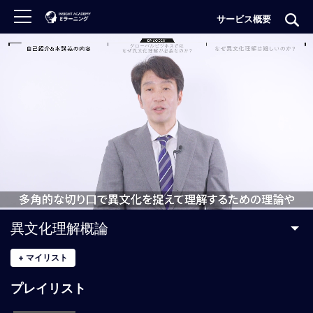
サービス概要
ロ
グ
イ
ン
非
会
員
の
方
は
こ
異文化理解概論
ち
ら
+
マイリスト
プレイリスト
H
O