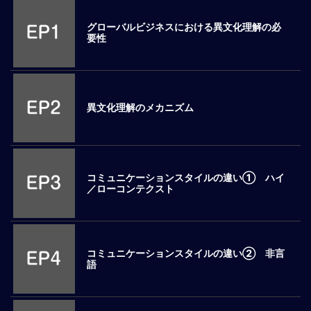
M
グローバルビジネスにおける異文化理解の必
E
要性
全
体
像
異文化理解のメカニズム
シ
リ
ー
ズ
コミュニケーションスタイルの違い① ハイ
別
／ローコンテクスト
国
別
駐
在
コミュニケーションスタイルの違い② 非言
員
語
研
修
グ