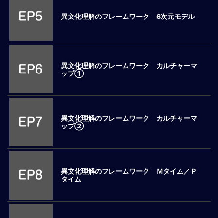
ロ
異文化理解のフレームワーク 6次元モデル
ー
バ
ル
思
考
異文化理解のフレームワーク カルチャーマ
ップ①
グ
ロ
ー
バ
異文化理解のフレームワーク カルチャーマ
ル
ップ②
マ
イ
ン
ド
異文化理解のフレームワーク Ｍタイム／Ｐ
醸
タイム
成
異
文
化