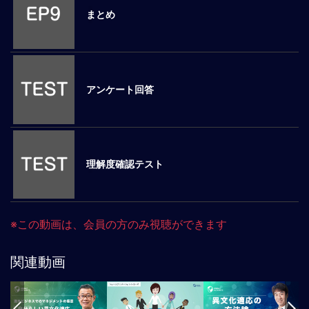
まとめ
マ
ネ
ジ
メ
ン
アンケート回答
ト
概
要
外
国
理解度確認テスト
人
マ
ネ
ジ
※この動画は、会員の方のみ視聴ができます
メ
ン
関連動画
ト
海
外