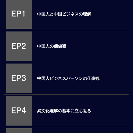
M
E
中国人と中国ビジネスの理解
全
体
像
中国人の価値観
シ
リ
ー
ズ
別
中国人ビジネスパーソンの仕事観
国
別
駐
在
異文化理解の基本に立ち返る
員
研
修
グ