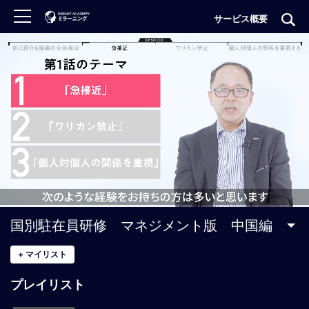
サービス概要
ロ
グ
イ
ン
非
会
員
の
方
は
こ
国別駐在員研修 マネジメント版 中国編
ち
ら
+
マイリスト
プレイリスト
H
O