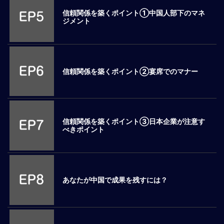
ロ
信頼関係を築くポイント①中国人部下のマネ
ー
ジメント
バ
ル
思
考
信頼関係を築くポイント②宴席でのマナー
グ
ロ
ー
バ
信頼関係を築くポイント③日本企業が注意す
ル
べきポイント
マ
イ
ン
ド
醸
あなたが中国で成果を残すには？
成
異
文
化