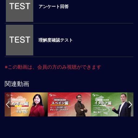
アンケート回答
マ
ネ
ジ
メ
ン
理解度確認テスト
ト
概
要
外
※この動画は、会員の方のみ視聴ができます
国
人
マ
関連動画
ネ
ジ
メ
ン
ト
海
外