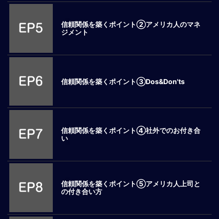
ロ
ー
信頼関係を築くポイント②アメリカ人のマネ
バ
ジメント
ル
思
考
グ
信頼関係を築くポイント③Dos&Don'ts
ロ
ー
バ
ル
マ
信頼関係を築くポイント④社外でのお付き合
い
イ
ン
ド
醸
成
信頼関係を築くポイント⑤アメリカ人上司と
の付き合い方
異
文
化