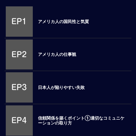
M
E
アメリカ人の国民性と気質
全
体
像
アメリカ人の仕事観
シ
リ
ー
ズ
別
国
日本人が陥りやすい失敗
別
駐
在
員
信頼関係を築くポイント①適切なコミュニケ
研
ーションの取り方
修
グ