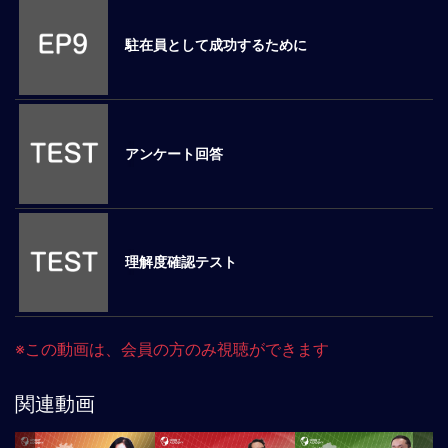
マ
ネ
駐在員として成功するために
ジ
メ
ン
ト
概
アンケート回答
要
外
国
人
理解度確認テスト
マ
ネ
ジ
メ
※この動画は、会員の方のみ視聴ができます
ン
ト
関連動画
海
外