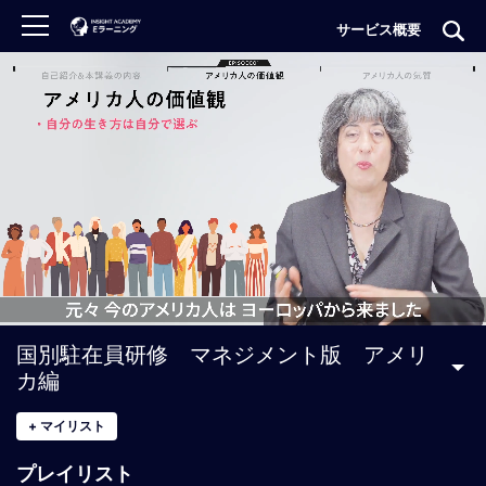
サービス概要
ロ
グ
イ
ン
非
会
員
の
方
は
こ
国別駐在員研修 マネジメント版 アメリ
ち
カ編
ら
+
マイリスト
H
プレイリスト
O