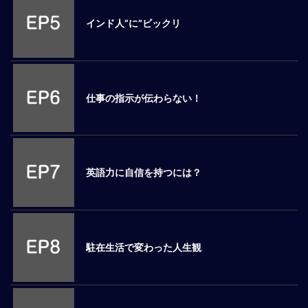
ロ
インド人”に”ビックリ
ー
バ
ル
思
考
仕事の指示が伝わらない！
グ
ロ
ー
バ
ル
英語力に自信を持つには？
マ
イ
ン
ド
醸
駐在生活で変わった人生観
成
異
文
化