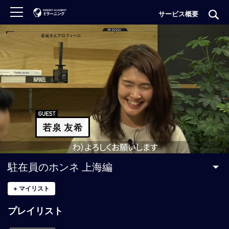
サービス概要
ロ
グ
イ
ン
非
会
員
の
方
は
こ
駐在員のホンネ 上海編
ち
ら
+
マイリスト
プレイリスト
H
O