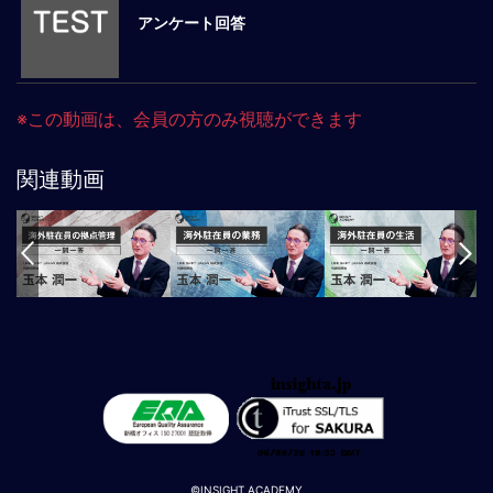
アンケート回答
マ
ネ
ジ
メ
※この動画は、会員の方のみ視聴ができます
ン
ト
概
関連動画
要
外
国
人
マ
ネ
ジ
メ
ン
ト
海
外
©INSIGHT ACADEMY