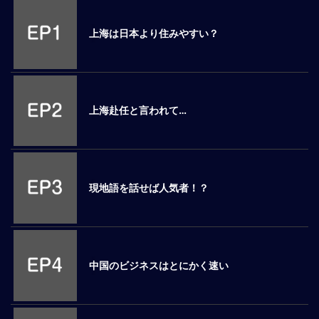
M
E
上海は日本より住みやすい？
全
体
像
上海赴任と言われて…
シ
リ
ー
ズ
別
現地語を話せば人気者！？
国
別
駐
在
中国のビジネスはとにかく速い
員
研
修
グ