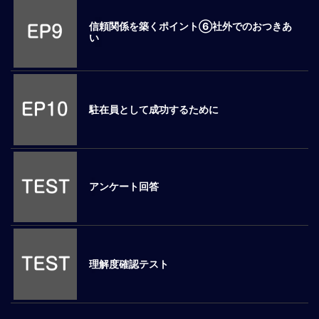
マ
信頼関係を築くポイント⑥社外でのおつきあ
ネ
い
ジ
メ
ン
ト
概
駐在員として成功するために
要
外
国
人
アンケート回答
マ
ネ
ジ
メ
ン
理解度確認テスト
ト
海
外