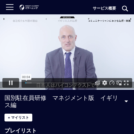
サービス概要
ロ
グ
イ
ン
非
会
員
の
方
は
こ
国別駐在員研修 マネジメント版 イギリ
ち
ス編
ら
+
マイリスト
H
プレイリスト
O