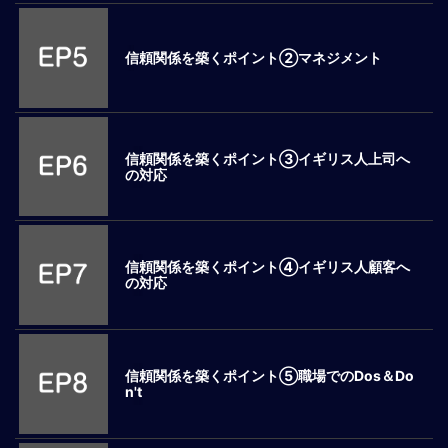
ロ
ー
信頼関係を築くポイント②マネジメント
バ
ル
思
考
グ
信頼関係を築くポイント③イギリス人上司へ
の対応
ロ
ー
バ
ル
マ
信頼関係を築くポイント④イギリス人顧客へ
の対応
イ
ン
ド
醸
成
信頼関係を築くポイント⑤職場でのDos＆Do
n't
異
文
化