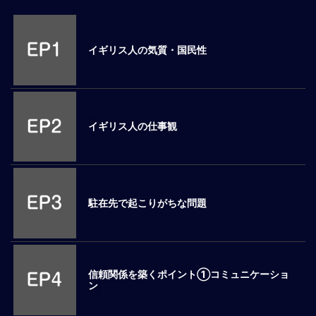
M
E
イギリス人の気質・国民性
全
体
像
イギリス人の仕事観
シ
リ
ー
ズ
別
国
駐在先で起こりがちな問題
別
駐
在
員
信頼関係を築くポイント①コミュニケーショ
研
ン
修
グ