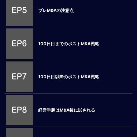
ロ
プレM&Aの注意点
ー
バ
ル
思
考
100日目までのポストM&A戦略
グ
ロ
ー
バ
ル
100日目以降のポストM&A戦略
マ
イ
ン
ド
醸
経営手腕はM&A後に試される
成
異
文
化