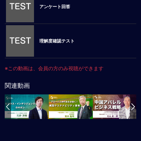
アンケート回答
マ
ネ
ジ
メ
ン
理解度確認テスト
ト
概
要
外
※この動画は、会員の方のみ視聴ができます
国
人
マ
関連動画
ネ
ジ
メ
ン
ト
海
外