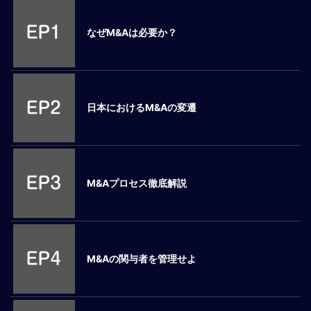
M
E
なぜM&Aは必要か？
全
体
像
日本におけるM&Aの変遷
シ
リ
ー
ズ
別
M&Aプロセス徹底解説
国
別
駐
在
M&Aの関与者を管理せよ
員
研
修
グ