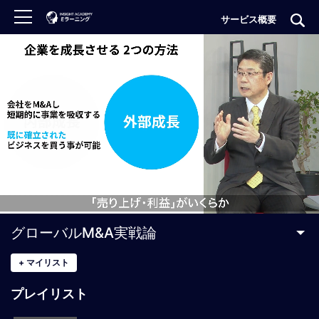
サービス概要
ロ
グ
イ
ン
非
会
員
の
方
は
こ
グローバルM&A実戦論
ち
ら
+
マイリスト
プレイリスト
H
O