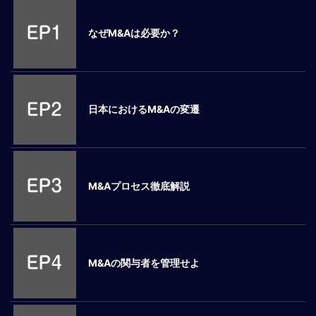
M
E
なぜM&Aは必要か？
全
体
像
日本におけるM&Aの変遷
シ
リ
ー
ズ
別
M&Aプロセス徹底解説
国
別
駐
在
M&Aの関与者を管理せよ
員
研
修
グ