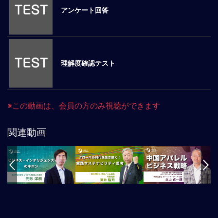
アンケート回答
マ
ネ
ジ
メ
ン
理解度確認テスト
ト
概
要
外
※この動画は、会員の方のみ視聴ができます
国
人
マ
関連動画
ネ
ジ
メ
ン
ト
海
外