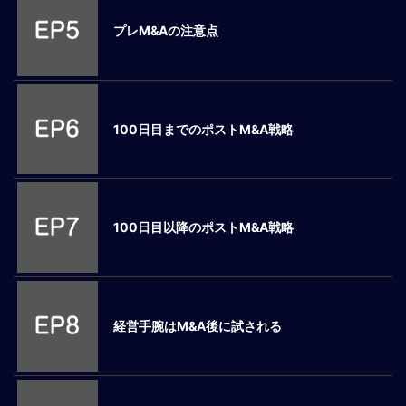
ロ
プレM&Aの注意点
ー
バ
ル
思
考
100日目までのポストM&A戦略
グ
ロ
ー
バ
ル
100日目以降のポストM&A戦略
マ
イ
ン
ド
醸
経営手腕はM&A後に試される
成
異
文
化