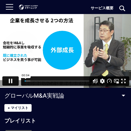
サービス概要
ロ
グ
イ
ン
非
会
員
の
方
は
こ
グローバルM&A実戦論
ち
ら
+
マイリスト
プレイリスト
H
O