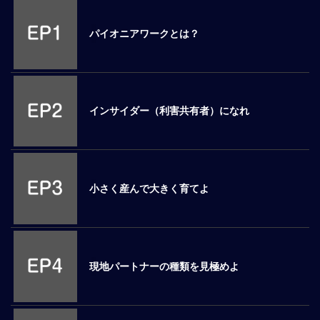
M
E
パイオニアワークとは？
全
体
像
インサイダー（利害共有者）になれ
シ
リ
ー
ズ
別
小さく産んで大きく育てよ
国
別
駐
在
現地パートナーの種類を見極めよ
員
研
修
グ