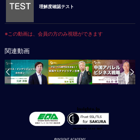
理解度確認テスト
マ
ネ
ジ
メ
※この動画は、会員の方のみ視聴ができます
ン
ト
概
関連動画
要
外
国
人
マ
ネ
ジ
メ
ン
ト
海
外
©INSIGHT ACADEMY